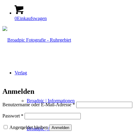
0
Einkaufswagen
Verlag
Anmelden
Broadpic | Informationen
Erfor­
Benut­zer­na­me oder E‑Mail-Adres­se
*
der­
lich
Erfor­
Pass­wort
*
der­
lich
Ange­mel­det bleiben
Anmelden
Broadpic | Aktuelles