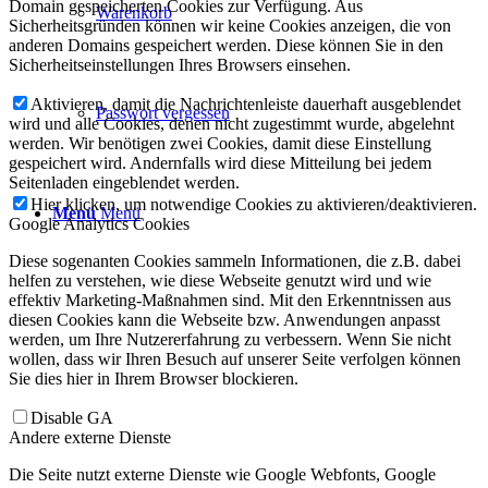
Domain gespeicherten Cookies zur Verfügung. Aus
Warenkorb
Sicherheitsgründen können wir keine Cookies anzeigen, die von
anderen Domains gespeichert werden. Diese können Sie in den
Sicherheitseinstellungen Ihres Browsers einsehen.
Aktivieren, damit die Nachrichtenleiste dauerhaft ausgeblendet
Passwort vergessen
wird und alle Cookies, denen nicht zugestimmt wurde, abgelehnt
werden. Wir benötigen zwei Cookies, damit diese Einstellung
gespeichert wird. Andernfalls wird diese Mitteilung bei jedem
Seitenladen eingeblendet werden.
Hier klicken, um notwendige Cookies zu aktivieren/deaktivieren.
Menü
Menü
Google Analytics Cookies
Diese sogenanten Cookies sammeln Informationen, die z.B. dabei
helfen zu verstehen, wie diese Webseite genutzt wird und wie
effektiv Marketing-Maßnahmen sind. Mit den Erkenntnissen aus
diesen Cookies kann die Webseite bzw. Anwendungen anpasst
werden, um Ihre Nutzererfahrung zu verbessern. Wenn Sie nicht
wollen, dass wir Ihren Besuch auf unserer Seite verfolgen können
Sie dies hier in Ihrem Browser blockieren.
Disable GA
Andere externe Dienste
Die Seite nutzt externe Dienste wie Google Webfonts, Google