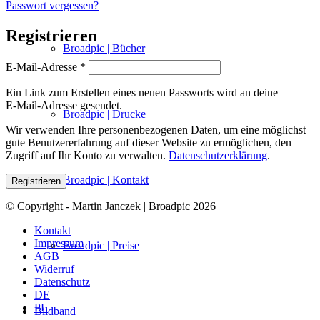
Pass­wort vergessen?
Registrieren
Broadpic | Bücher
Erfor­
E‑Mail-Adres­se
*
der­
lich
Ein Link zum Erstel­len eines neu­en Pass­worts wird an dei­ne
E‑Mail-Adres­se gesendet.
Broadpic | Drucke
Wir ver­wen­den Ihre per­so­nen­be­zo­ge­nen Daten, um eine mög­lichst
gute Benut­zer­er­fah­rung auf die­ser Web­site zu ermög­li­chen, den
Zugriff auf Ihr Kon­to zu ver­wal­ten.
Daten­schutz­er­klä­rung
.
Broadpic | Kontakt
Registrieren
© Copyright - Martin Janczek | Broadpic 2026
Kontakt
Impressum
Broadpic | Preise
AGB
Widerruf
Datenschutz
DE
PL
Bildband