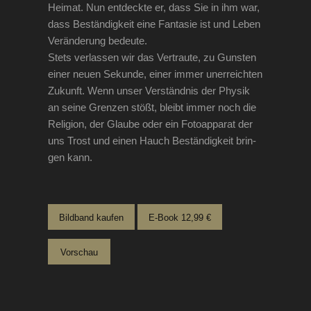
Hei­mat. Nun ent­deck­te er, dass Sie in ihm war,
dass Bestän­dig­keit eine Fan­ta­sie ist und Leben
Ver­än­de­rung bedeute.
Stets ver­las­sen wir das Ver­trau­te, zu Guns­ten
einer neu­en Sekun­de, einer immer uner­reich­ten
Zukunft. Wenn unser Ver­ständ­nis der Phy­sik
an sei­ne Gren­zen stößt, bleibt immer noch die
Reli­gi­on, der Glau­be oder ein Foto­ap­pa­rat der
uns Trost und einen Hauch Bestän­dig­keit brin­
gen kann.
Bild­band kaufen
E‑Book 12,99 €
Vor­schau