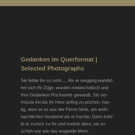
Gedanken im Querformat
|
Selected Photographs
Sie lieb­te ihn so sehr,… Als er weg­ging wan­del­
ten sich ihr Züge, wur­den melan­cho­lisch und
Ihre Gedan­ken Rück­werts gewandt. Sie ver­
miss­te ihn bis ihr Herz anfing zu pochen, has­
tig, dass er es aus der Fer­ne hör­te, am weih­
nacht­li­chen Vor­abend als er koch­te. Dann kehr­
te er zurück zu Ihr und merk­te dass, sie so
schön war wie das wogen­de Meer.