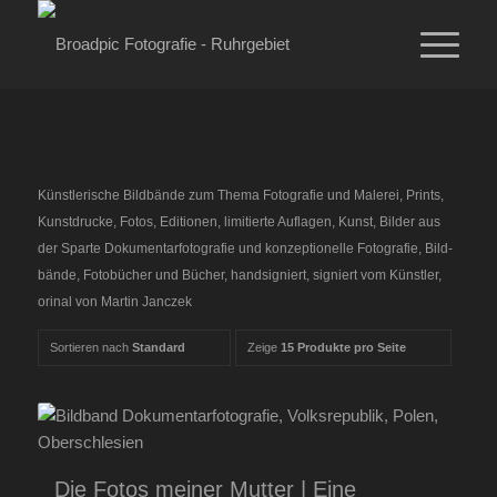
Künst­le­ri­sche Bild­bän­de zum The­ma Foto­gra­fie und Male­rei, Prints,
Kunst­dru­cke, Fotos, Edi­tio­nen, limi­tier­te Auf­la­gen, Kunst, Bil­der aus
der Spar­te Doku­men­tar­fo­to­gra­fie und kon­zep­tio­nel­le Foto­gra­fie, Bild­
bän­de, Foto­bü­cher und Bücher, hand­si­gniert, signiert vom Künst­ler,
ori­nal von Mar­tin Janczek
Sortieren nach
Standard
Zeige
15 Produkte pro Seite
Die Fotos meiner Mutter | Eine