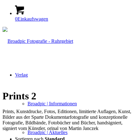
0
Einkaufswagen
Verlag
Prints 2
Broadpic | Informationen
Prints, Kunst­dru­cke, Fotos, Edi­tio­nen, limi­tier­te Auf­la­gen, Kunst,
Bil­der aus der Spar­te Doku­men­tar­fo­to­gra­fie und kon­zep­tio­nel­le
Foto­gra­fie, Bild­bän­de, Foto­bü­cher und Bücher, hand­si­gniert,
signiert vom Künst­ler, ori­nal von Mar­tin Janczek
Broadpic | Aktuelles
Sortieren nach
Standard