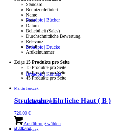
Standard
Benutzerdefiniert
Name
Broadpic | Bücher
Preis
Datum
Beliebtheit (Sales)
Durchschnittliche Bewertung
Relevanz
Zufall
Broadpic | Drucke
Artikelnummer
Zeige
15 Produkte pro Seite
15 Produkte pro Seite
30 Produkte pro Seite
Broadpic | Kontakt
45 Produkte pro Seite
Martin Janczek
Struktruhr | Ehrliche Haut ( B )
Broadpic | Preise
720.00
€
Dieses
Produkt
Ausführung wählen
Bildband
weist
Martin Janczek