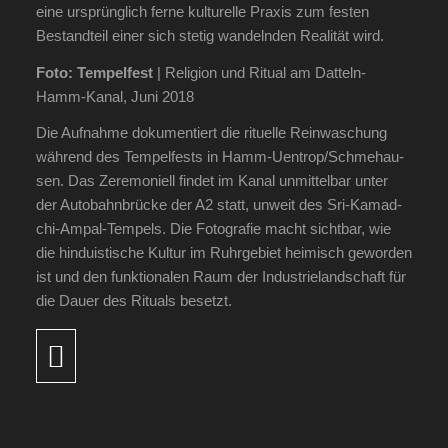
eine ursprüng­lich fer­ne kul­tu­rel­le Pra­xis zum fes­ten
Bestand­teil einer sich ste­tig wan­deln­den Rea­li­tät wird.
Foto: Tem­pel­fest
| Reli­gi­on und Ritu­al am Dat­teln-
Hamm-Kanal, Juni 2018
Die Auf­nah­me doku­men­tiert die ritu­el­le Rein­wa­schung
wäh­rend des Tem­pel­fests in Hamm-Uen­trop/­Sch­me­hau­
sen. Das Zere­mo­ni­ell fin­det im Kanal unmit­tel­bar unter
der Auto­bahn­brü­cke der A2 statt, unweit des Sri-Kama­d­
chi-Ampal-Tem­pels. Die Foto­gra­fie macht sicht­bar, wie
die hin­du­is­ti­sche Kul­tur im Ruhr­ge­biet hei­misch gewor­den
ist und den funk­tio­na­len Raum der Indus­trie­land­schaft für
die Dau­er des Ritu­als besetzt.