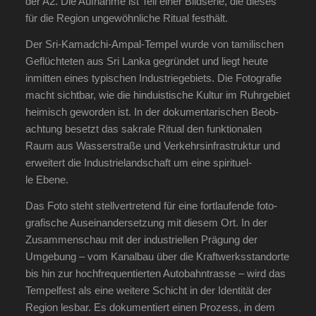
der A2. Die Auf­nah­me ist Teil einer Bild­se­rie, die die­ses
für die Regi­on unge­wöhn­li­che Ritu­al festhält.
Der Sri-Kama­d­chi-Ampal-Tem­pel wur­de von tami­li­schen
Geflüch­te­ten aus Sri Lan­ka gegrün­det und liegt heu­te
inmit­ten eines typi­schen Indus­trie­ge­biets. Die Foto­gra­fie
macht sicht­bar, wie die hin­du­is­ti­sche Kul­tur im Ruhr­ge­biet
hei­misch gewor­den ist. In der doku­men­ta­ri­schen Beob­
ach­tung besetzt das sakra­le Ritu­al den funk­tio­na­len
Raum aus Was­ser­stra­ße und Ver­kehrs­in­fra­struk­tur und
erwei­tert die Indus­trie­land­schaft um eine spi­ri­tu­el­
le Ebene.
Das Foto steht stell­ver­tre­tend für eine fort­lau­fen­de foto­
gra­fi­sche Aus­ein­an­der­set­zung mit die­sem Ort. In der
Zusam­men­schau mit der indus­tri­el­len Prä­gung der
Umge­bung – vom Kanal­bau über die Kraft­werks­stand­or­te
bis hin zur hoch­fre­quen­tier­ten Auto­bahn­tras­se – wird das
Tem­pel­fest als eine wei­te­re Schicht in der Iden­ti­tät der
Regi­on les­bar. Es doku­men­tiert einen Pro­zess, in dem