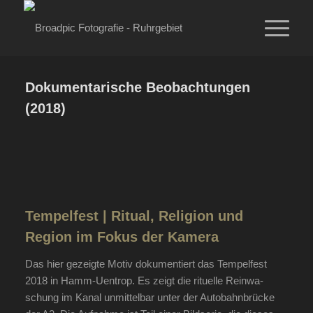
Dokumentarische Beobachtungen
(2018)
Tempelfest | Ritual, Religion und
Region im Fokus der Kamera
Das hier gezeig­te Motiv doku­men­tiert das Tem­pel­fest
2018 in Hamm-Uen­trop. Es zeigt die ritu­el­le Rein­wa­
schung im Kanal unmit­tel­bar unter der Auto­bahn­brü­cke